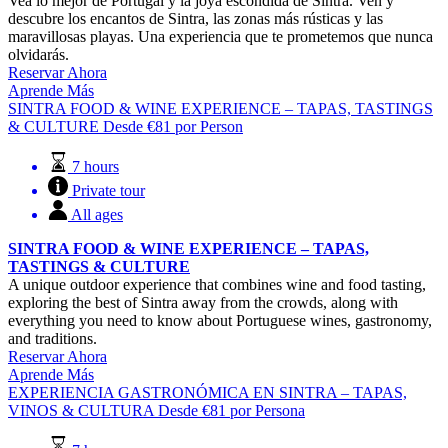
Vea lo mejor de Portugal y la joya escondida de Sintra. Ven y
descubre los encantos de Sintra, las zonas más rústicas y las
maravillosas playas. Una experiencia que te prometemos que nunca
olvidarás.
Reservar Ahora
Aprende Más
SINTRA FOOD & WINE EXPERIENCE – TAPAS, TASTINGS
& CULTURE
Desde
€
81
por Person
7 hours
Private tour
All ages
SINTRA FOOD & WINE EXPERIENCE – TAPAS,
TASTINGS & CULTURE
A unique outdoor experience that combines wine and food tasting,
exploring the best of Sintra away from the crowds, along with
everything you need to know about Portuguese wines, gastronomy,
and traditions.
Reservar Ahora
Aprende Más
EXPERIENCIA GASTRONÓMICA EN SINTRA – TAPAS,
VINOS & CULTURA
Desde
€
81
por Persona