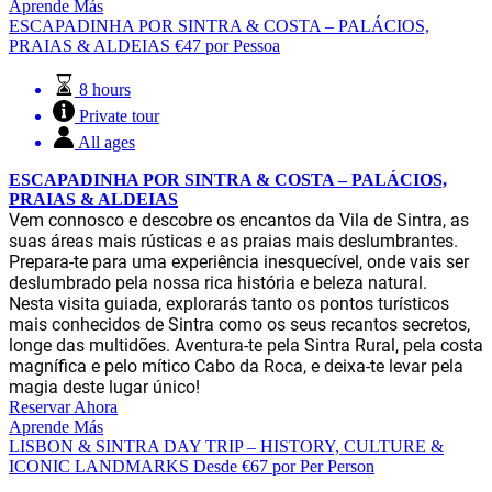
Aprende Más
ESCAPADINHA POR SINTRA & COSTA – PALÁCIOS,
PRAIAS & ALDEIAS
€
47
por Pessoa
8 hours
Private tour
All ages
ESCAPADINHA POR SINTRA & COSTA – PALÁCIOS,
PRAIAS & ALDEIAS
Vem connosco e descobre os encantos da Vila de Sintra, as
suas áreas mais rústicas e as praias mais deslumbrantes.
Prepara-te para uma experiência inesquecível, onde vais ser
deslumbrado pela nossa rica história e beleza natural.
Nesta visita guiada, explorarás tanto os pontos turísticos
mais conhecidos de Sintra como os seus recantos secretos,
longe das multidões. Aventura-te pela Sintra Rural, pela costa
magnífica e pelo mítico Cabo da Roca, e deixa-te levar pela
magia deste lugar único!
Reservar Ahora
Aprende Más
LISBON & SINTRA DAY TRIP – HISTORY, CULTURE &
ICONIC LANDMARKS
Desde
€
67
por Per Person