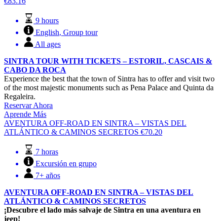
€
83.16
9 hours
English
,
Group tour
All ages
SINTRA TOUR WITH TICKETS – ESTORIL, CASCAIS &
CABO DA ROCA
Experience the best that the town of Sintra has to offer and visit two
of the most majestic monuments such as Pena Palace and Quinta da
Regaleira.
Reservar Ahora
Aprende Más
AVENTURA OFF-ROAD EN SINTRA – VISTAS DEL
ATLÁNTICO & CAMINOS SECRETOS
€
70.20
7 horas
Excursión en grupo
7+ años
AVENTURA OFF-ROAD EN SINTRA – VISTAS DEL
ATLÁNTICO & CAMINOS SECRETOS
¡Descubre el lado más salvaje de Sintra en una aventura en
jeep!