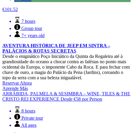
€
101.52
7 hours
Group tour
7+ years old
AVENTURA HISTÓRICA DE JEEP EM SINTRA –
PALÁCIOS & ROTAS SECRETAS
Desde o enigmático Poço Iniciático da Quinta da Regaleira até à
grandiosidade do oceano a chocar contra as falésias no ponto mais
ocidental da Europa, o imponente Cabo da Roca. E para fechar com
chave de ouro, a magia do Palácio da Pena (Jardins), coroando o
topo da serra com a sua beleza inigualável.
Reservar Ahora
Aprende Más
ARRÁBIDA, PALMELA & SESIMBRA – WINE, TILES & THE
CRISTO REI EXPERIENCE
Desde
€
58
por Person
8 hours
Private tour
All ages