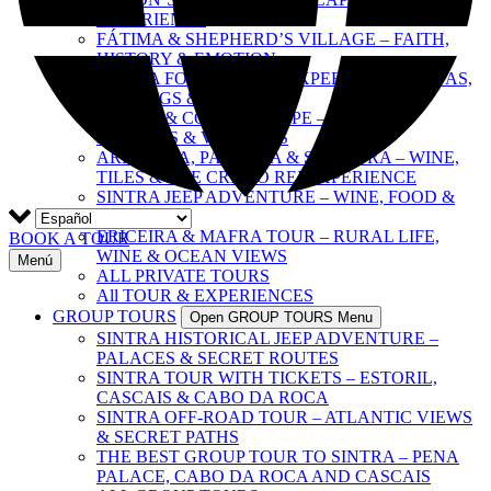
EXPERIENCE
FÁTIMA & SHEPHERD’S VILLAGE – FAITH,
HISTORY & EMOTION
SINTRA FOOD & WINE EXPERIENCE – TAPAS,
TASTINGS & CULTURE
SINTRA & COAST ESCAPE – PALACES,
BEACHES & VILLAGES
ARRÁBIDA, PALMELA & SESIMBRA – WINE,
TILES & THE CRISTO REI EXPERIENCE
SINTRA JEEP ADVENTURE – WINE, FOOD &
FREEDOM
ERICEIRA & MAFRA TOUR – RURAL LIFE,
BOOK A TOUR
WINE & OCEAN VIEWS
Menú
ALL PRIVATE TOURS
All TOUR & EXPERIENCES
GROUP TOURS
Open GROUP TOURS Menu
SINTRA HISTORICAL JEEP ADVENTURE –
PALACES & SECRET ROUTES
SINTRA TOUR WITH TICKETS – ESTORIL,
CASCAIS & CABO DA ROCA
SINTRA OFF-ROAD TOUR – ATLANTIC VIEWS
& SECRET PATHS
THE BEST GROUP TOUR TO SINTRA – PENA
PALACE, CABO DA ROCA AND CASCAIS