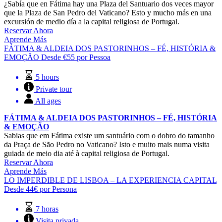
¿Sabía que en Fátima hay una Plaza del Santuario dos veces mayor
que la Plaza de San Pedro del Vaticano? Esto y mucho más en una
excursión de medio día a la capital religiosa de Portugal.
Reservar Ahora
Aprende Más
FÁTIMA & ALDEIA DOS PASTORINHOS – FÉ, HISTÓRIA &
EMOÇÃO
Desde
€
55
por Pessoa
5 hours
Private tour
All ages
FÁTIMA & ALDEIA DOS PASTORINHOS – FÉ, HISTÓRIA
& EMOÇÃO
Sabias que em Fátima existe um santuário com o dobro do tamanho
da Praça de São Pedro no Vaticano? Isto e muito mais numa visita
guiada de meio dia até à capital religiosa de Portugal.
Reservar Ahora
Aprende Más
LO IMPERDIBLE DE LISBOA – LA EXPERIENCIA CAPITAL
Desde
44€
por Persona
7 horas
Visita privada