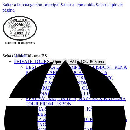
Saltar a la navegación principal
Saltar al contenido
Saltar al pie de
página
Selecciona tu idioma
HOME
ES
PRIVATE TOURS
Open PRIVATE TOURS Menu
BEST SINTRA DAY TRIP FROM LISBON – PENA
PALACE, CABO DA ROCA & CASCAIS
LISBON & SINTRA DAY TRIP – HISTORY,
CULTURE & ICONIC LANDMARKS
ROYAL PALACES TOUR – QUELUZ,
NACIONAL & PENA FROM LISBON
BEST FÁTIMA, ÓBIDOS, NAZARÉ & BATALHA
TOUR FROM LISBON
FÁTIMA & TOMAR – FAITH, KNIGHTS &
CASTLES
ÉVORA & ALENTEJO – HISTORY, FLAVOURS &
HERITAGE
LISBON’S TOP SIGHTS – A CAPITAL