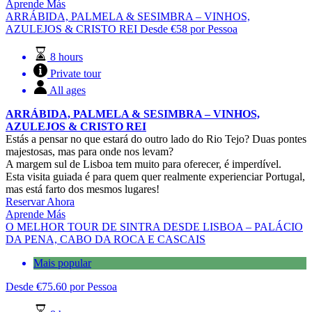
Aprende Más
ARRÁBIDA, PALMELA & SESIMBRA – VINHOS,
AZULEJOS & CRISTO REI
Desde
€
58
por Pessoa
8 hours
Private tour
All ages
ARRÁBIDA, PALMELA & SESIMBRA – VINHOS,
AZULEJOS & CRISTO REI
Estás a pensar no que estará do outro lado do Rio Tejo? Duas pontes
majestosas, mas para onde nos levam?
A margem sul de Lisboa tem muito para oferecer, é imperdível.
Esta visita guiada é para quem quer realmente experienciar Portugal,
mas está farto dos mesmos lugares!
Reservar Ahora
Aprende Más
O MELHOR TOUR DE SINTRA DESDE LISBOA – PALÁCIO
DA PENA, CABO DA ROCA E CASCAIS
Mais popular
Desde
€
75.60
por Pessoa