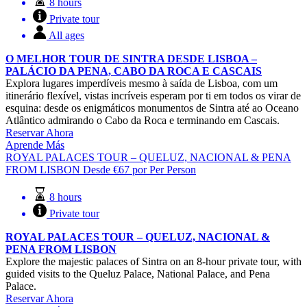
8 hours
Private tour
All ages
O MELHOR TOUR DE SINTRA DESDE LISBOA –
PALÁCIO DA PENA, CABO DA ROCA E CASCAIS
Explora lugares imperdíveis mesmo à saída de Lisboa, com um
itinerário flexível, vistas incríveis esperam por ti em todos os virar de
esquina: desde os enigmáticos monumentos de Sintra até ao Oceano
Atlântico admirando o Cabo da Roca e terminando em Cascais.
Reservar Ahora
Aprende Más
ROYAL PALACES TOUR – QUELUZ, NACIONAL & PENA
FROM LISBON
Desde
€
67
por Per Person
8 hours
Private tour
ROYAL PALACES TOUR – QUELUZ, NACIONAL &
PENA FROM LISBON
Explore the majestic palaces of Sintra on an 8-hour private tour, with
guided visits to the Queluz Palace, National Palace, and Pena
Palace.
Reservar Ahora