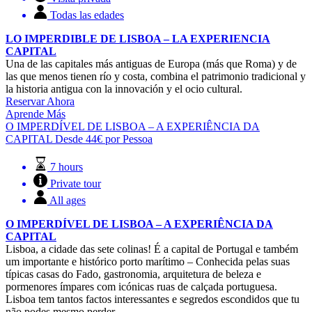
Todas las edades
LO IMPERDIBLE DE LISBOA – LA EXPERIENCIA
CAPITAL
Una de las capitales más antiguas de Europa (más que Roma) y de
las que menos tienen río y costa, combina el patrimonio tradicional y
la historia antigua con la innovación y el ocio cultural.
Reservar Ahora
Aprende Más
O IMPERDÍVEL DE LISBOA – A EXPERIÊNCIA DA
CAPITAL
Desde
44€
por Pessoa
7 hours
Private tour
All ages
O IMPERDÍVEL DE LISBOA – A EXPERIÊNCIA DA
CAPITAL
Lisboa, a cidade das sete colinas! É a capital de Portugal e também
um importante e histórico porto marítimo – Conhecida pelas suas
típicas casas do Fado, gastronomia, arquitetura de beleza e
pormenores ímpares com icónicas ruas de calçada portuguesa.
Lisboa tem tantos factos interessantes e segredos escondidos que tu
não podes mesmo perder.