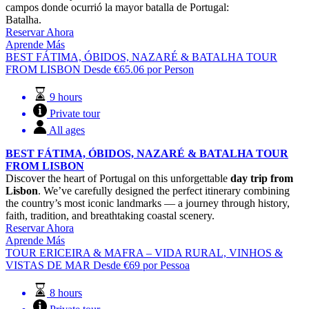
campos donde ocurrió la mayor batalla de Portugal:
Batalha.
Reservar Ahora
Aprende Más
BEST FÁTIMA, ÓBIDOS, NAZARÉ & BATALHA TOUR
FROM LISBON
Desde
€
65.06
por Person
9 hours
Private tour
All ages
BEST FÁTIMA, ÓBIDOS, NAZARÉ & BATALHA TOUR
FROM LISBON
Discover the heart of Portugal on this unforgettable
day trip from
Lisbon
. We’ve carefully designed the perfect itinerary combining
the country’s most iconic landmarks — a journey through history,
faith, tradition, and breathtaking coastal scenery.
Reservar Ahora
Aprende Más
TOUR ERICEIRA & MAFRA – VIDA RURAL, VINHOS &
VISTAS DE MAR
Desde
€
69
por Pessoa
8 hours