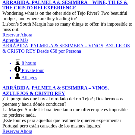
ARRÁBIDA, PALMELA & SESIMBRA – WINE, TILES &
THE CRISTO REI EXPERIENCE
Wondering what is on the other side of Tejo River? Two beautiful
bridges, and where are they leading to?
Lisbon’s South Margin has so many things to offer, it’s impossible to
miss out!
Reservar Ahora
Aprende Más
ARRÁBIDA, PALMELA & SESIMBRA – VINOS, AZULEJOS
& CRISTO REY
Desde
€
58
por Persona
8 hours
Private tour
All ages
ARRÁBIDA, PALMELA & SESIMBRA – VINOS,
AZULEJOS & CRISTO REY
¿Te preguntas qué hay al otro lado del río Tejo? ¡Dos hermosos
puentes y hacia dónde conducen?
La Margen Sur de Lisboa tiene tanto que ofrecer que es imposible
no perderse nada.
¡Este tour es para aquellos que realmente quieren experimentar
Portugal pero están cansados de los mismos lugares!
Reservar Ahora