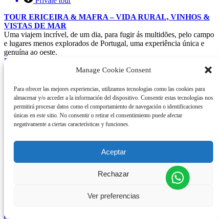
Private tour
TOUR ERICEIRA & MAFRA – VIDA RURAL, VINHOS &
VISTAS DE MAR
Uma viajem incrível, de um dia, para fugir ás multidões, pelo campo
e lugares menos explorados de Portugal, uma experiência única e
genuína ao oeste.
Reservar Ahora
Aprende Más
Manage Cookie Consent
TOUR ERICEIRA & MAFRA – VIDA RURAL, VINOS &
VISTAS AL MAR
Desde
€
69
por Persona
Para ofrecer las mejores experiencias, utilizamos tecnologías como las cookies para
almacenar y/o acceder a la información del dispositivo. Consentir estas tecnologías nos
8 horas
permitirá procesar datos como el comportamiento de navegación o identificaciones
únicas en este sitio. No consentir o retirar el consentimiento puede afectar
Visita privada
negativamente a ciertas características y funciones.
Todas las edades
TOUR ERICEIRA & MAFRA – VIDA RURAL, VINOS &
Aceptar
VISTAS AL MAR
Una increíble excursión de un día que huye de las masas habituales
y se adentra en el campo y en el lado menos visitado de Portugal,
Rechazar
para vivir una experiencia genuina y única en el oeste.
Reservar Ahora
Ver preferencias
Aprende Más
ERICEIRA & MAFRA TOUR – RURAL LIFE, WINE &
OCEAN VIEWS
Desde
€
69
por Person