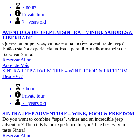
7 hours
Private tour
7+ years old
AVENTURA DE JEEP EM SINTRA – VINHO, SABORES &
LIBERDADE
Queres juntar petiscos, vinhos e uma incrível aventura de jeep?
Então esta é a experiência indicada para ti! A melhor maneira de
Saborear Sintra!
Reservar Ahora
Aprende Más
SINTRA JEEP ADVENTURE – WINE, FOOD & FREEDOM
Desde
€
77
7 hours
Private tour
7+ years old
SINTRA JEEP ADVENTURE – WINE, FOOD & FREEDOM
Do you want to combine “tapas”, wines and an incredible jeep
adventure? Then this is the experience for you! The best way to
taste Sintra!
Reservar Ahora