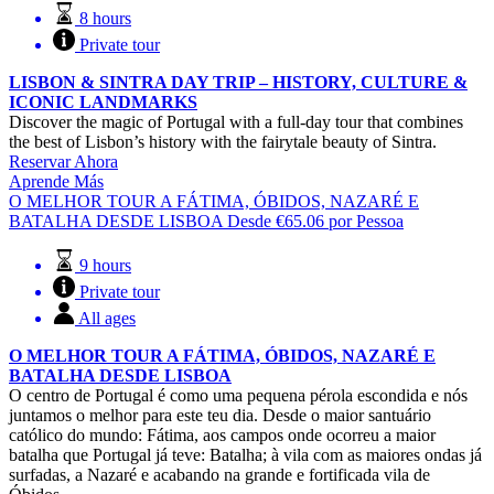
8 hours
Private tour
LISBON & SINTRA DAY TRIP – HISTORY, CULTURE &
ICONIC LANDMARKS
Discover the magic of Portugal with a full-day tour that combines
the best of Lisbon’s history with the fairytale beauty of Sintra.
Reservar Ahora
Aprende Más
O MELHOR TOUR A FÁTIMA, ÓBIDOS, NAZARÉ E
BATALHA DESDE LISBOA
Desde
€
65.06
por Pessoa
9 hours
Private tour
All ages
O MELHOR TOUR A FÁTIMA, ÓBIDOS, NAZARÉ E
BATALHA DESDE LISBOA
O centro de Portugal é como uma pequena pérola escondida e nós
juntamos o melhor para este teu dia. Desde o maior santuário
católico do mundo: Fátima, aos campos onde ocorreu a maior
batalha que Portugal já teve: Batalha; à vila com as maiores ondas já
surfadas, a Nazaré e acabando na grande e fortificada vila de