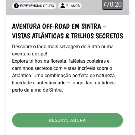
70.20
€
EXPERIÊNCIAS GRUPO
7+ ANOS
–
VISTAS
ATLÂNTICAS
AVENTURA OFF-ROAD EM SINTRA –
&
VISTAS ATLÂNTICAS & TRILHOS SECRETOS
TRILHOS
SECRETOS
Descobre o lado mais selvagem de Sintra numa
aventura de jipe!
Explora trilhos na floresta, falésias costeiras e
caminhos secretos com vistas incríveis sobre o
Atlântico. Uma combinação perfeita de natureza,
liberdade e autenticidade — longe das multidões,
perto da alma de Sintra.
RESERVE AGORA