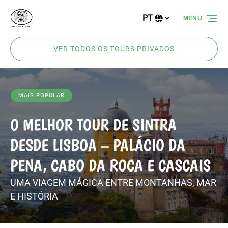
Passar para a navegação primária
Passar para o conteúdo
Passar para o rodapé
PT
MENU
Selecione
o
seu
VER TODOS OS TOURS PRIVADOS
idioma
MAIS POPULAR
O MELHOR TOUR DE SINTRA
DESDE LISBOA – PALÁCIO DA
PENA, CABO DA ROCA E CASCAIS
UMA VIAGEM MÁGICA ENTRE MONTANHAS, MAR
E HISTÓRIA