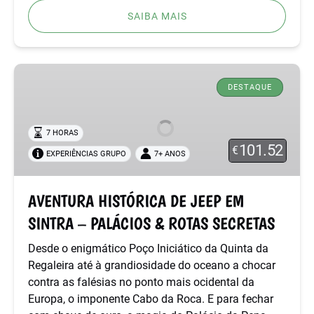
SAIBA MAIS
AVENTURA
HISTÓRICA
DESTAQUE
DE
JEEP
7 HORAS
EM
101.52
€
EXPERIÊNCIAS GRUPO
7+ ANOS
SINTRA
–
PALÁCIOS
AVENTURA HISTÓRICA DE JEEP EM
&
SINTRA – PALÁCIOS & ROTAS SECRETAS
ROTAS
SECRETAS
Desde o enigmático Poço Iniciático da Quinta da
Regaleira até à grandiosidade do oceano a chocar
contra as falésias no ponto mais ocidental da
Europa, o imponente Cabo da Roca. E para fechar