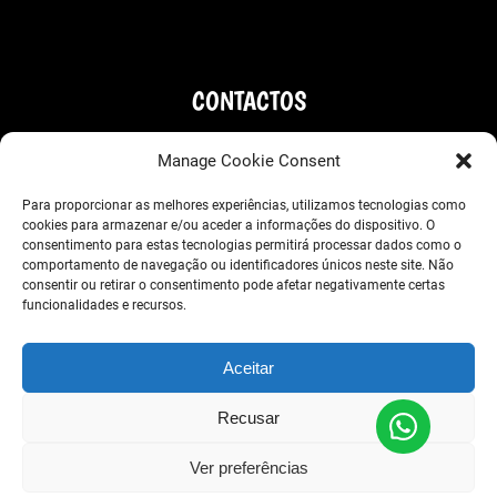
CONTACTOS
+351910225257
Manage Cookie Consent
+351963667660
Para proporcionar as melhores experiências, utilizamos tecnologias como
cookies para armazenar e/ou aceder a informações do dispositivo. O
welcome@wondervan.pt
consentimento para estas tecnologias permitirá processar dados como o
comportamento de navegação ou identificadores únicos neste site. Não
consentir ou retirar o consentimento pode afetar negativamente certas
(Store) R. Dr. Alfredo da Costa 14, 2710-631 Sintra
funcionalidades e recursos.
(Office) Estrada de Alcolombal, Condominio
Industrial do Alcolombal, Armazem B, Terrugem
Aceitar
Recusar
Ver preferências
RESERVE AGORA