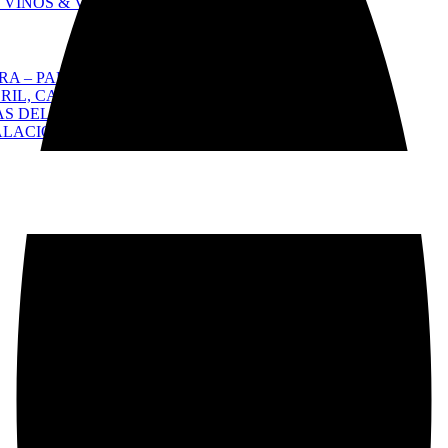
 VINOS & VISTAS AL MAR
RA – PALACIOS & RUTAS SECRETAS
RIL, CASCAIS Y CABO DA ROCA
AS DEL ATLÁNTICO & CAMINOS SECRETOS
ALACIO DA PENA, CABO DA ROCA Y CASCAIS