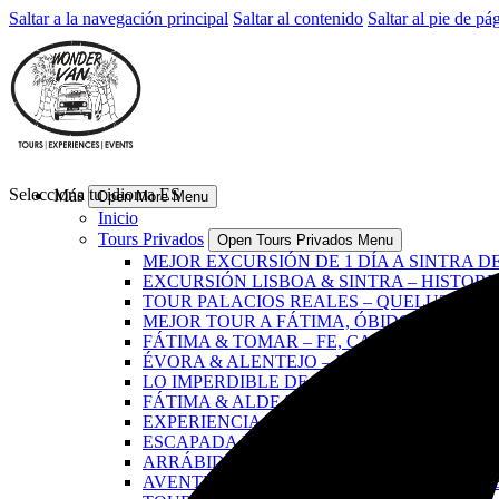
Saltar a la navegación principal
Saltar al contenido
Saltar al pie de pá
Selecciona tu idioma
ES
Más
Open More Menu
Inicio
Tours Privados
Open Tours Privados Menu
MEJOR EXCURSIÓN DE 1 DÍA A SINTRA D
EXCURSIÓN LISBOA & SINTRA – HISTORI
TOUR PALACIOS REALES – QUELUZ, NAC
MEJOR TOUR A FÁTIMA, ÓBIDOS, NAZAR
FÁTIMA & TOMAR – FE, CABALLEROS & 
ÉVORA & ALENTEJO – HISTORY, FLAVOU
LO IMPERDIBLE DE LISBOA – LA EXPERI
FÁTIMA & ALDEA DE LOS PASTORCITOS –
EXPERIENCIA GASTRONÓMICA EN SINTRA
ESCAPADA POR SINTRA & LA COSTA – PA
ARRÁBIDA, PALMELA & SESIMBRA – VINO
AVENTURA EN JEEP POR SINTRA – VINO,