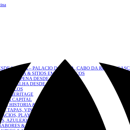
gina
ESDE LISBOA – PALACIO DA PENA, CABO DA ROCA Y CASC
A, CULTURA & SITIOS EMBLEMÁTICOS
IONAL & PENA DESDE LISBOA
É Y BATALHA DESDE LISBOA
CASTILLOS
RS & HERITAGE
ENCIA CAPITAL
 FE, HISTORIA & EMOCIÓN
 – TAPAS, VINOS & CULTURA
LACIOS, PLAYAS & PUEBLOS
S, AZULEJOS & CRISTO REY
 SABORES & LIBERTAD