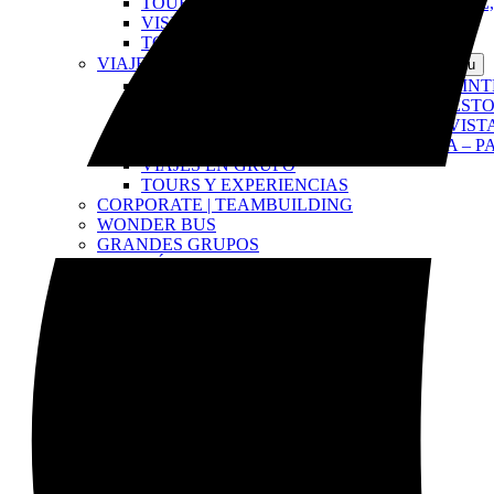
TOUR ERICEIRA & MAFRA – VIDA RURAL,
VISITAS PRIVADAS
TOURS Y EXPERIENCIAS
VIAJES EN GRUPO
Open VIAJES EN GRUPO Menu
AVENTURA HISTÓRICA EN JEEP POR SINT
TOUR DE SINTRA CON ENTRADAS – ESTO
AVENTURA OFF-ROAD EN SINTRA – VIST
EL MEJOR TOUR EN GRUPO A SINTRA – P
VIAJES EN GRUPO
TOURS Y EXPERIENCIAS
CORPORATE | TEAMBUILDING
WONDER BUS
GRANDES GRUPOS
GALERÍA DE FOTOS
CONTACTO
SOBRE NOSOTROS