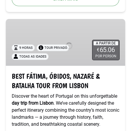
BEST
FÁTIMA,
ÓBIDOS,
NAZARÉ
A PARTIR DE
9 HORAS
TOUR PRIVADO
65.06
€
&
POR PERSON
TODAS AS IDADES
BATALHA
TOUR
FROM
BEST FÁTIMA, ÓBIDOS, NAZARÉ &
LISBON
BATALHA TOUR FROM LISBON
Discover the heart of Portugal on this unforgettable
day trip from Lisbon
. We’ve carefully designed the
perfect itinerary combining the country’s most iconic
landmarks — a journey through history, faith,
tradition, and breathtaking coastal scenery.