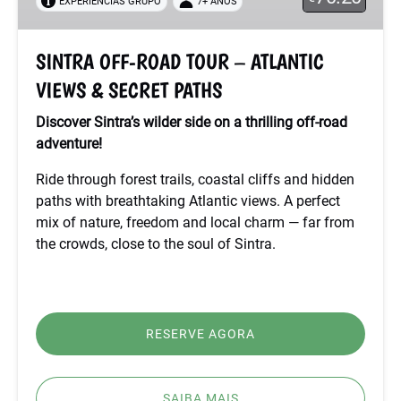
EXPERIÊNCIAS GRUPO
7+ ANOS
ATLANTIC
VIEWS
&
SINTRA OFF-ROAD TOUR – ATLANTIC
SECRET
VIEWS & SECRET PATHS
PATHS
Discover Sintra’s wilder side on a thrilling off-road
adventure!
Ride through forest trails, coastal cliffs and hidden
paths with breathtaking Atlantic views. A perfect
mix of nature, freedom and local charm — far from
the crowds, close to the soul of Sintra.
RESERVE AGORA
SAIBA MAIS