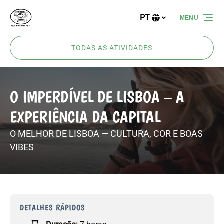
Passar para a navegação primária
Passar para o conteúdo
Passar para o rodapé
PT
MENU
Selecione
o
seu
TODAS AS ATIVIDADES
idioma
O IMPERDÍVEL DE LISBOA – A
EXPERIÊNCIA DA CAPITAL
O MELHOR DE LISBOA — CULTURA, COR E BOAS
VIBES
DETALHES RÁPIDOS