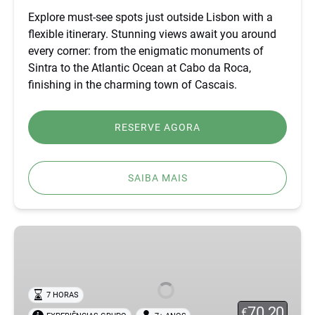
ROCA
Explore must-see spots just outside Lisbon with a
&
flexible itinerary. Stunning views await you around
CASCAIS
every corner: from the enigmatic monuments of
Sintra to the Atlantic Ocean at Cabo da Roca,
finishing in the charming town of Cascais.
RESERVE AGORA
SAIBA MAIS
SINTRA
OFF-
ROAD
TOUR
7 HORAS
–
70.20
€