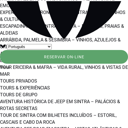
EMOÇÃO
EXPERIÊNCIA GASTRONÓMICA EM SINTRA – TAPAS, VINHOS
& CULTURA
ESCAPADINHA POR SINTRA & COSTA – PALÁCIOS, PRAIAS &
ALDEIAS
ARRÁBIDA, PALMELA & SESIMBRA – VINHOS, AZULEJOS &
CRISTO REI
AVENTURA DE JEEP EM SINTRA – VINHO, SABORES &
RESERVAR ON-LINE
LIBERDADE
TOUR ERICEIRA & MAFRA – VIDA RURAL, VINHOS & VISTAS DE
Menu
MAR
TOURS PRIVADOS
TOURS & EXPERIÊNCIAS
TOURS DE GRUPO
AVENTURA HISTÓRICA DE JEEP EM SINTRA – PALÁCIOS &
ROTAS SECRETAS
TOUR DE SINTRA COM BILHETES INCLUÍDOS – ESTORIL,
CASCAIS E CABO DA ROCA