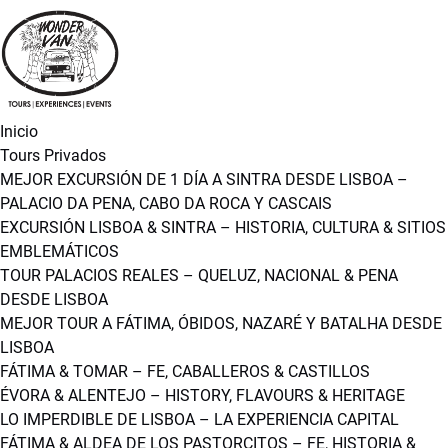
Open Tours Privados Menu
Open VIAJES EN GRUPO Menu
Open More Menu
Saltar a la navegación principal
Saltar al contenido
Saltar al pie de página
Inicio
Tours Privados
MEJOR EXCURSIÓN DE 1 DÍA A SINTRA DESDE LISBOA –
PALACIO DA PENA, CABO DA ROCA Y CASCAIS
EXCURSIÓN LISBOA & SINTRA – HISTORIA, CULTURA & SITIOS
EMBLEMÁTICOS
TOUR PALACIOS REALES – QUELUZ, NACIONAL & PENA
DESDE LISBOA
MEJOR TOUR A FÁTIMA, ÓBIDOS, NAZARÉ Y BATALHA DESDE
LISBOA
FÁTIMA & TOMAR – FE, CABALLEROS & CASTILLOS
ÉVORA & ALENTEJO – HISTORY, FLAVOURS & HERITAGE
LO IMPERDIBLE DE LISBOA – LA EXPERIENCIA CAPITAL
FÁTIMA & ALDEA DE LOS PASTORCITOS – FE, HISTORIA &