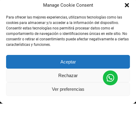
Manage Cookie Consent
Para ofrecer las mejores experiencias, utilizamos tecnologías como las
cookies para almacenar y/o acceder a la información del dispositivo.
Consentir estas tecnologías nos permitirá procesar datos como el
CAPTCHA
comportamiento de navegación o identificaciones únicas en este sitio. No
consentir o retirar el consentimiento puede afectar negativamente a ciertas
características y funciones.
Para enviar este formulário, é necessário aceitar a nossa
Declaração de Privacidade.
(obrigatório)
Aceitar
Aceptar
Declaração de Privacidade
Rechazar
Ver preferencias
ENLACES RAPIDOS