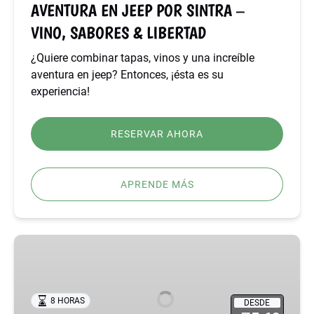
AVENTURA EN JEEP POR SINTRA –
&
VINO, SABORES & LIBERTAD
LIBERTAD
¿Quiere combinar tapas, vinos y una increíble
aventura en jeep?
Entonces, ¡ésta es su
experiencia!
RESERVAR AHORA
APRENDE MÁS
EL
MEJOR
TOUR
EN
8 HORAS
DESDE
GRUPO