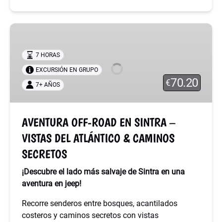
AVENTURA
OFF-
ROAD
7 HORAS
EN
EXCURSIÓN EN GRUPO
SINTRA
70.20
€
7+ AÑOS
–
VISTAS
DEL
AVENTURA OFF-ROAD EN SINTRA –
ATLÁNTICO
VISTAS DEL ATLÁNTICO & CAMINOS
&
CAMINOS
SECRETOS
SECRETOS
¡Descubre el lado más salvaje de Sintra en una
aventura en jeep!
Recorre senderos entre bosques, acantilados
costeros y caminos secretos con vistas