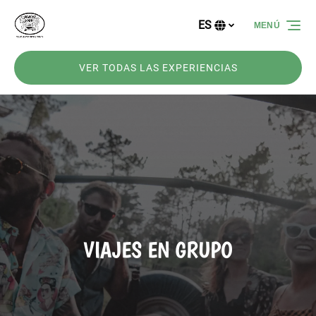
Saltar a la navegación principal
Saltar al contenido
Saltar al pie de página
ES
MENÚ
Selecciona
tu
idioma
VER TODAS LAS EXPERIENCIAS
VIAJES EN GRUPO