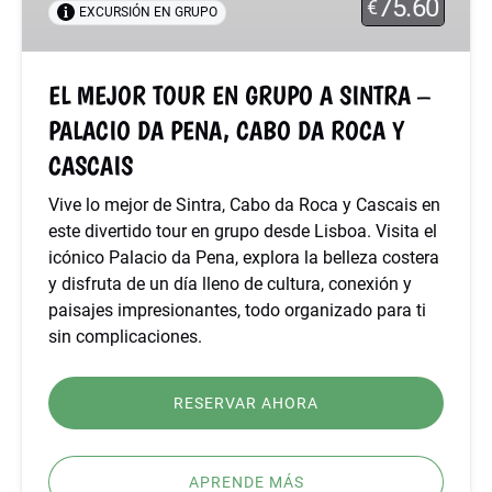
75.60
€
EXCURSIÓN EN GRUPO
A
SINTRA
–
EL MEJOR TOUR EN GRUPO A SINTRA –
PALACIO
PALACIO DA PENA, CABO DA ROCA Y
DA
PENA,
CASCAIS
CABO
DA
Vive lo mejor de Sintra, Cabo da Roca y Cascais en
ROCA
este divertido tour en grupo desde Lisboa. Visita el
Y
icónico Palacio da Pena, explora la belleza costera
CASCAIS
y disfruta de un día lleno de cultura, conexión y
paisajes impresionantes, todo organizado para ti
sin complicaciones.
RESERVAR AHORA
APRENDE MÁS